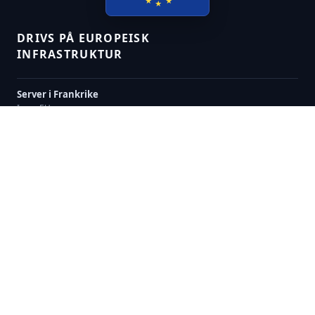
★
★
★
DRIVS PÅ EUROPEISK
INFRASTRUKTUR
Server i Frankrike
Inom EU
GDPR-vänlig
Europeiskt dataskydd
Webbhotell från Gandi
Europeisk leverantör
FÖLJ MIG
Mastodon
@christian@mastodon.christiankarlsson.xyz